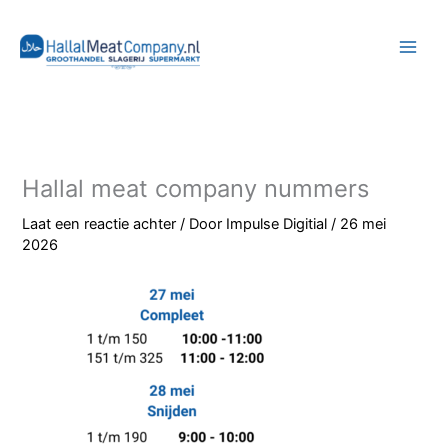
Ga
naar
de
inhoud
Hallal meat company nummers
Laat een reactie achter
/ Door
Impulse Digitial
/
26 mei
2026